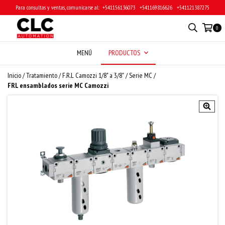
Para consultas y ventas, comunicarse al: ‎ +541156136073 ‎ ‎ +541169816626 ‎ ‎ +541121387275
0
MENÚ
PRODUCTOS
Inicio
/
Tratamiento
/
F.R.L Camozzi 1/8" a 3/8"
/
Serie MC
/
FRL ensamblados serie MC Camozzi