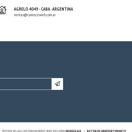
AGRELO 4049 - CABA - ARGENTINA
ventas@camozziweb.com.ar
.
DEFENSA DE LAS Y LOS CONSUMIDORES. PARA RECLAMOS
INGRESÁ ACÁ.
/
BOTÓN DE ARREPENTIMIENTO