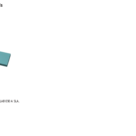
ds
B 030 A SLA...