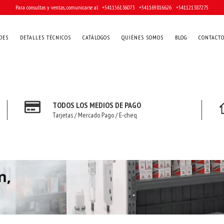
Para consultas y ventas, comunicarse al: ‎ +541156136073 ‎ ‎ +541169816626 ‎ ‎ +541121387275
DES
DETALLES TÉCNICOS
CATÁLOGOS
QUIÉNES SOMOS
BLOG
CONTACT
TODOS LOS MEDIOS DE PAGO
Tarjetas / Mercado Pago / E-cheq