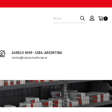
O
0
AGRELO 4049 - CABA - ARGENTINA
ventas@camozziweb.com.ar