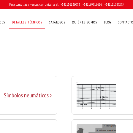
Para consultas y ventas, comunicarse al: ‎ +541156136073 ‎ ‎ +541169816626 ‎ ‎ +541121387275
DES
DETALLES TÉCNICOS
CATÁLOGOS
QUIÉNES SOMOS
BLOG
CONTACT