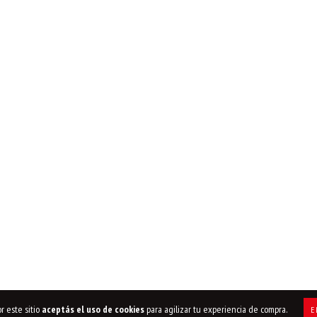
r este sitio
aceptás el uso de cookies
para agilizar tu experiencia de compra.
E