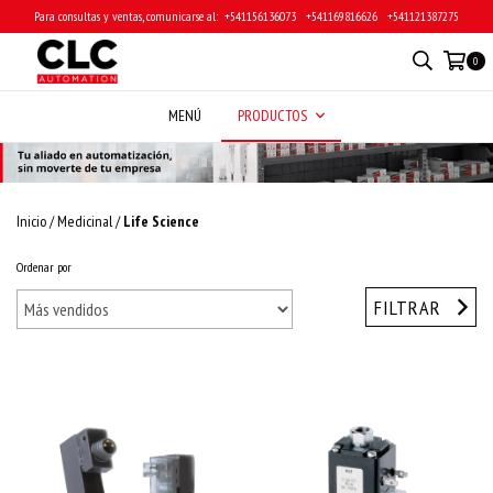
Para consultas y ventas, comunicarse al: ‎ +541156136073 ‎ ‎ +541169816626 ‎ ‎ +541121387275
0
MENÚ
PRODUCTOS
Inicio
/
Medicinal
/
Life Science
Ordenar por
FILTRAR