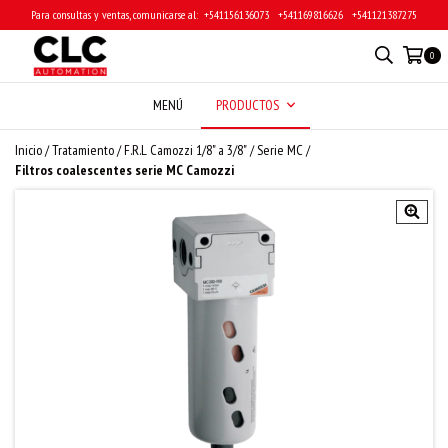
Para consultas y ventas, comunicarse al: ‎ +541156136073 ‎ ‎ +541169816626 ‎ ‎ +541121387275
0
MENÚ
PRODUCTOS
Inicio
/
Tratamiento
/
F.R.L Camozzi 1/8" a 3/8"
/
Serie MC
/
Filtros coalescentes serie MC Camozzi