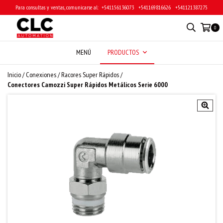
Para consultas y ventas, comunicarse al: ‎ +541156136073 ‎ ‎ +541169816626 ‎ ‎ +541121387275
0
MENÚ
PRODUCTOS
Inicio
/
Conexiones
/
Racores Super Rápidos
/
Conectores Camozzi Super Rápidos Metálicos Serie 6000