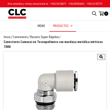
Para consultas y ventas, comunicarse al: ‎ +541156136073 ‎ ‎ +541169816626 ‎ ‎ +541121387275
0
MENÚ
PRODUCTOS
Inicio
/
Conexiones
/
Racores Super Rápidos
/
Conectores Camozzi en Tecnopolímero con mordaza metálica métricos
7000