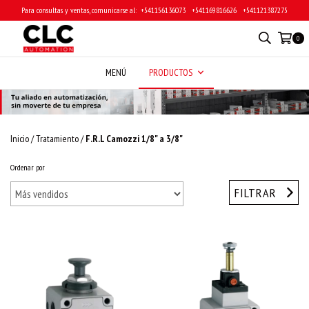
Para consultas y ventas, comunicarse al: ‎ +541156136073 ‎ ‎ +541169816626 ‎ ‎ +541121387275
0
MENÚ
PRODUCTOS
Inicio
/
Tratamiento
/
F.R.L Camozzi 1/8" a 3/8"
Ordenar por
FILTRAR