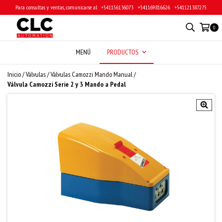
Para consultas y ventas, comunicarse al: ‎ +541156136073 ‎ ‎ +541169816626 ‎ ‎ +541121387275
0
MENÚ
PRODUCTOS
Inicio
/
Válvulas
/
Válvulas Camozzi Mando Manual
/
Válvula Camozzi Serie 2 y 3 Mando a Pedal