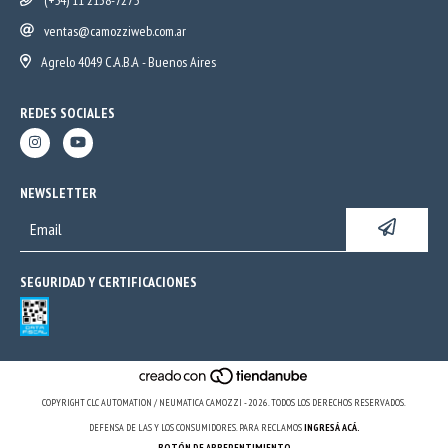
ventas@camozziweb.com.ar
Agrelo 4049 C.A.B.A - Buenos Aires
REDES SOCIALES
NEWSLETTER
SEGURIDAD Y CERTIFICACIONES
COPYRIGHT CLC AUTOMATION / NEUMATICA CAMOZZI - 2026. TODOS LOS DERECHOS RESERVADOS.
DEFENSA DE LAS Y LOS CONSUMIDORES. PARA RECLAMOS
INGRESÁ ACÁ.
BOTÓN DE ARREPENTIMIENTO