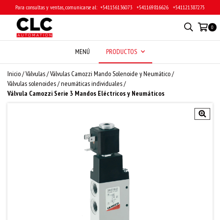
Para consultas y ventas, comunicarse al: ‎ +541156136073 ‎ ‎ +541169816626 ‎ ‎ +541121387275
0
MENÚ
PRODUCTOS
Inicio
/
Válvulas
/
Válvulas Camozzi Mando Solenoide y Neumático
/
Válvulas solenoides / neumáticas individuales
/
Válvula Camozzi Serie 3 Mandos Eléctricos y Neumáticos