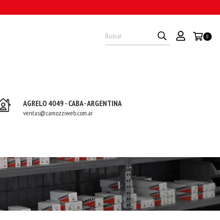
O
0
AGRELO 4049 - CABA - ARGENTINA
ventas@camozziweb.com.ar