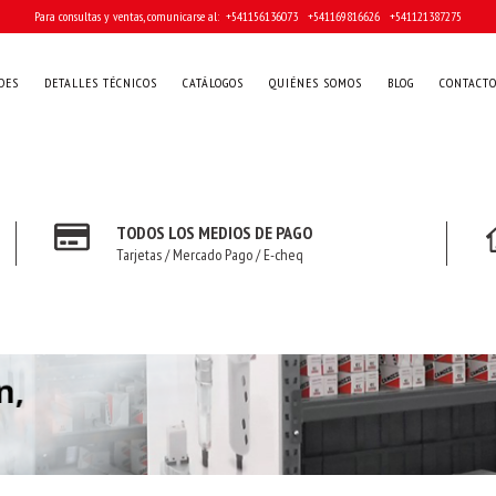
Para consultas y ventas, comunicarse al: ‎ +541156136073 ‎ ‎ +541169816626 ‎ ‎ +541121387275
DES
DETALLES TÉCNICOS
CATÁLOGOS
QUIÉNES SOMOS
BLOG
CONTACT
TODOS LOS MEDIOS DE PAGO
Tarjetas / Mercado Pago / E-cheq